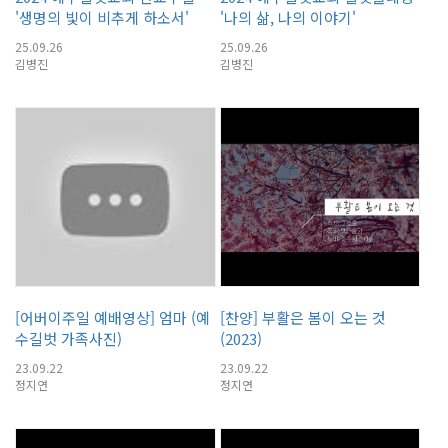
'생명의 빛이 비추게 하소서'
'나의 삶, 나의 이야기'
25.09.26
25.09.26
김병진
김병진
[어버이주일 예배영상] 엄마 (예
[찬양] 부활은 봄이 오는 것
수길벗 가족사진)
(2023)
23.09.22
23.09.22
정지연
정지연