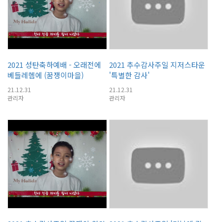
2021 성탄축하예배 - 오래전에
2021 추수감사주일 지저스타운
베들레헴에 (꿈쟁이마을)
'특별한 감사'
21.12.31
21.12.31
관리자
관리자