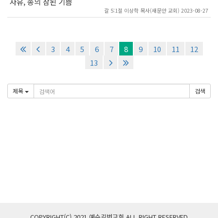
자유, 종의 참된 기쁨
갈 5:1절 이상학 목사(새문안 교회) 2023-08-27
3
4
5
6
7
8
9
10
11
12
13
제목
검색
COPYRIGHT(C) 2021 예수길벗교회 ALL RIGHT RESERVED