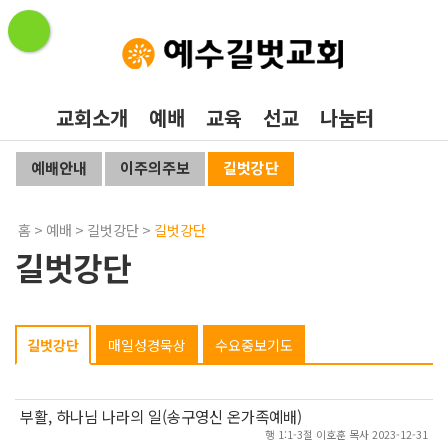
교회소개
예배
교육
선교
나눔터
예배안내
이주의주보
길벗강단
홈
>
예배
>
길벗강단
>
길벗강단
길벗강단
길벗강단
매일성경묵상
수요중보기도
부활, 하나님 나라의 일(송구영신 온가족예배)
행 1:1-3절 이호훈 목사 2023-12-31