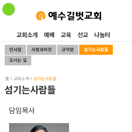
교회소개
예배
교육
선교
나눔터
인사말
사명과비전
규약문
섬기는사람들
오시는 길
홈
>
교회소개
>
섬기는사람들
섬기는사람들
담임목사